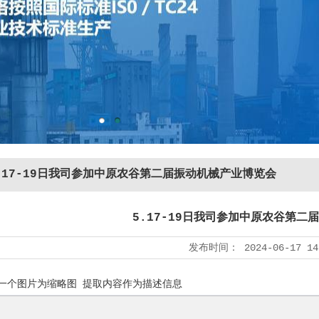
.17-19日我司参加中原农谷第二届振动机械产业博览会
5.17-19日我司参加中原农谷第二
发布时间：
2024-06-17 14
一个图片为缩略图 提取内容作为描述信息