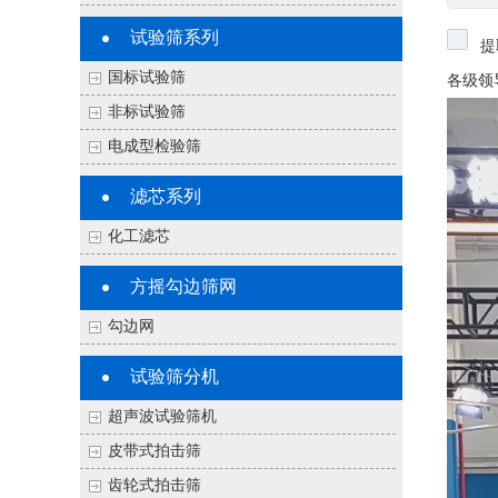
试验筛系列
提
国标试验筛
各级领
非标试验筛
电成型检验筛
滤芯系列
化工滤芯
方摇勾边筛网
勾边网
试验筛分机
超声波试验筛机
皮带式拍击筛
齿轮式拍击筛