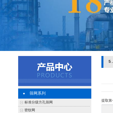
5
筛网系列
提取第
标准分级方孔筛网
密纹网