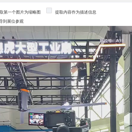
取第一个图片为缩略图
提取内容作为描述信息
导到展位参观